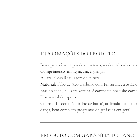
INFORMAÇÕES DO PRODUTO
Barra para vários tipos de exercícios, sendo utilizadas ext
Comprimento
: 1m, 1.5m, 2m, 2.5m, 3m
Alutra
:  Com Regulagem de Altura
Material
: Tubo de Aço Carbono com Pintura Eletrostáti
base do chão; A Haste vertical é composta por tubo co
Horizontal de Apoio 
Conhecidas como "trabalho de barra", utilizadas para a
dança, bem como em programas de ginástica em geral
PRODUTO COM GARANTIA DE 1 ANO