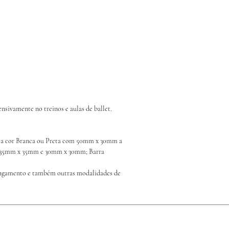
ensivamente no treinos e aulas de ballet.
ca cor Branca ou Preta com 50mm x 30mm a 
m 35mm x 35mm e 30mm x 30mm; Barra 
longamento e também outras modalidades de 