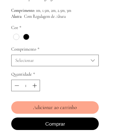
Comprimento
: 1m, 1.5m, 2m, 2.5m, 3m
Alutra
:  Com Regulagem de Altura
Cor
*
Comprimento
*
Selecionar
Quantidade
*
Adicionar ao carrinho
Comprar